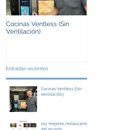
Cocinas Ventless (Sin
Los mejores r
Ventilación)
del mundo
Entradas recientes
Cocinas Ventless (Sin
Ventilación)
Los mejores restaurantes
del mundo