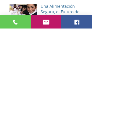
Una Alimentación
Segura, el Futuro del
Perú
10 Principios Básicos
para el Diseño de un
Restaurante
Perú, País Gastronómico
Archivo
noviembre de 2021
(1)
1 entrada
octubre de 2021
(2)
2 entradas
agosto de 2021
(6)
6 entradas
Buscar por tags